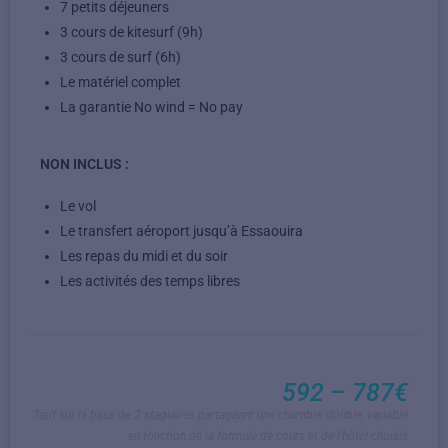
7 petits déjeuners
3 cours de kitesurf (9h)
3 cours de surf (6h)
Le matériel complet
La garantie No wind = No pay
NON INCLUS :
Le vol
Le transfert aéroport jusqu’à Essaouira
Les repas du midi et du soir
Les activités des temps libres
592 – 787€
Tarif sur la base de 2 stagiaires partageant une chambre double, variable
en fonction de la formule de cours et de l’hôtel choisis