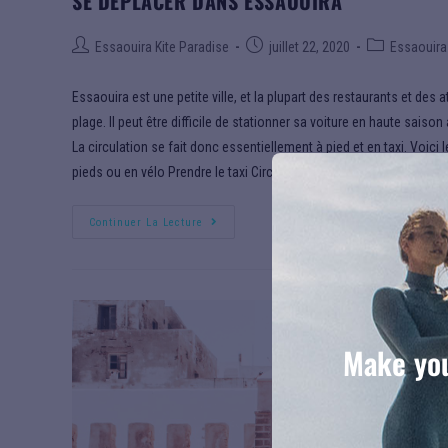
SE DÉPLACER DANS ESSAOUIRA
Essaouira Kite Paradise
juillet 22, 2020
Essaouira
Essaouira est une petite ville, et la plupart des restaurants et des 
plage. Il peut être difficile de stationner sa voiture en haute sais
La circulation se fait donc essentiellement à pied et en taxi. Voic
pieds ou en vélo Prendre le taxi Circuler en voiture 1. A pieds ou e
Continuer La Lecture
Make you