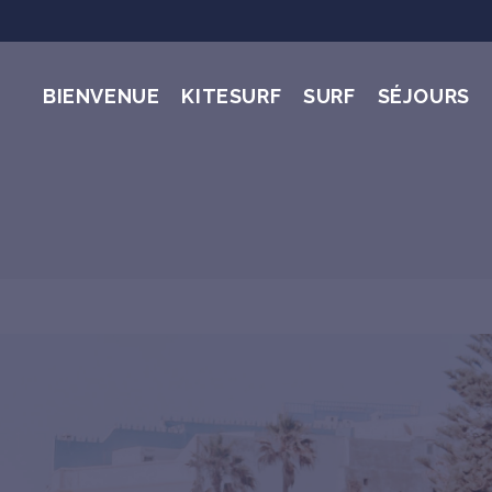
BIENVENUE
KITESURF
SURF
SÉJOURS