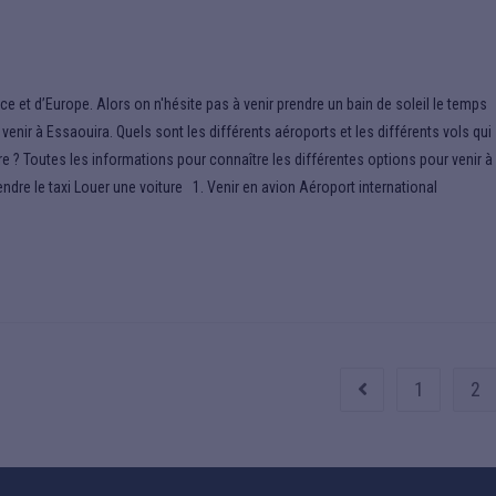
ce et d’Europe. Alors on n'hésite pas à venir prendre un bain de soleil le temps
nir à Essaouira. Quels sont les différents aéroports et les différents vols qui
ure ? Toutes les informations pour connaître les différentes options pour venir à
endre le taxi Louer une voiture 1. Venir en avion Aéroport international
1
2