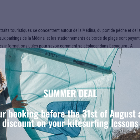
attraits touristiques se concentrent autour de la Médina, du port de pêche et de l
on aux parkings de la Médina, et les stationnements de bords de plage sont payant
i les informations utiles pour savoir comment se déplacer dans Essaouira : A
n vélo Essaouira est une petite ville où…
SUMMER DEAL
r booking before the 31st of August 
discount on your kitesurfing lessons