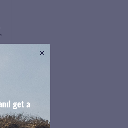
a
s.
and get a