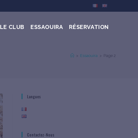
LE CLUB
ESSAOUIRA
RÉSERVATION
>
Essaouira
>
Page 2
Langues
Contactez-Nous