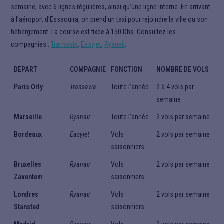
semaine, avec 6 lignes régulières, ainsi qu’une ligne interne.
En arrivant
à l’aéroport d’Essaouira, on prend un taxi pour rejoindre la ville ou son
hébergement. La course est fixée à 150 Dhs. Consultez les
compagnies :
Transavia
,
Easyjet
,
Ryanair
.
DEPART
COMPAGNIE
FONCTION
NOMBRE DE VOLS
Paris Orly
Transavia
Toute l'année
2 à 4 vols par
semaine
Marseille
Ryanair
Toute l'année
2 vols par semaine
Bordeaux
Easyjet
Vols
2 vols par semaine
saisonniers
Bruxelles
Ryanair
Vols
2 vols par semaine
Zaventem
saisonniers
Londres
Ryanair
Vols
2 vols par semaine
Stansted
saisonniers