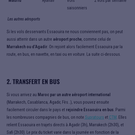
Madrid
Ryanair
Vols
2 vols par semaine
saisonniers
Les autres aéroports
Si les vols desservants Essaouira ne nous conviennent pas, on peut
aussi atterrir dans un autre
aéroport proche
, comme celui de
Marrakech ou d’Agadir
. On rejoint alors facilement Essaouira par la
route, en bus, en navette, en taxi ou en voiture. La suite ci-dessous.
2. TRANSFERT EN BUS
Si vous arrivez au
Maroc par un autre aéroport international
(Marrakech, Casablanca, Agadir, Fès…), vous pouvez ensuite
facilement circuler dans le pays et
rejoindre Essaouira en bus
.
Parmi
les nombreuses compagnies de bus, on note
Supratours
et
CTM
. Elles
relient Essaouira en trajets directs à Agadir (3h), Marrakech (2h30), et
Safi (2h30). Le prix du ticket varie dans la journée en fonction de la