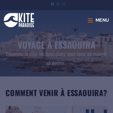
MENU
VOYAGE À ESSAOUIRA
Découvrir la ville, les bons plans, quoi faire, où manger,
où dormir...
COMMENT VENIR À ESSAOUIRA?