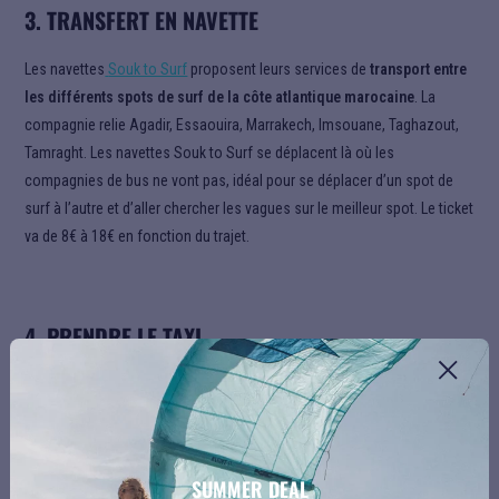
3. TRANSFERT EN NAVETTE
Les navettes
Souk to Surf
proposent leurs services de
transport entre
les différents spots de surf de la côte atlantique marocaine
. La
compagnie relie Agadir, Essaouira, Marrakech, Imsouane, Taghazout,
Tamraght. Les navettes Souk to Surf se déplacent là où les
compagnies de bus ne vont pas, idéal pour se déplacer d’un spot de
surf à l’autre et d’aller chercher les vagues sur le meilleur spot. Le ticket
va de 8€ à 18€ en fonction du trajet.
4. PRENDRE LE TAXI
On trouve deux types de taxi au Maroc : les taxis collectifs et les taxis
privés.
Grands Taxis
SUMMER DEAL