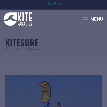
MENU
KITESURF
>
Kitesurf
>
Page 2